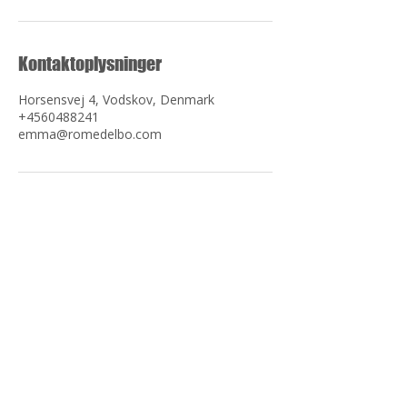
Kontaktoplysninger
Horsensvej 4, Vodskov, Denmark
+4560488241
emma@romedelbo.com
Adresse
Horsensvej 4 (2. dør)
9310 Vodskov
Kontakt
+45 60 48 82 41
emma@
romedelbo
.com