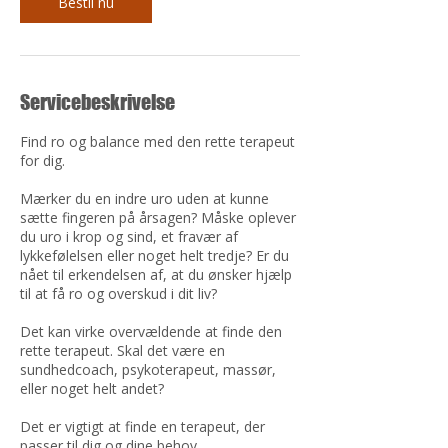
n
Bestil nu
Servicebeskrivelse
Find ro og balance med den rette terapeut
for dig.
Mærker du en indre uro uden at kunne
sætte fingeren på årsagen? Måske oplever
du uro i krop og sind, et fravær af
lykkefølelsen eller noget helt tredje? Er du
nået til erkendelsen af, at du ønsker hjælp
til at få ro og overskud i dit liv?
Det kan virke overvældende at finde den
rette terapeut. Skal det være en
sundhedcoach, psykoterapeut, massør,
eller noget helt andet?
Det er vigtigt at finde en terapeut, der
passer til dig og dine behov.