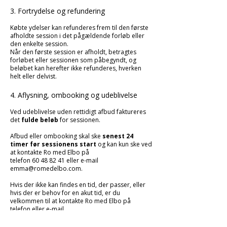
3. Fortrydelse og refundering
Købte ydelser kan refunderes frem til den første
afholdte session i det pågældende forløb eller
den enkelte session.
Når den første session er afholdt, betragtes
forløbet eller sessionen som påbegyndt, og
beløbet kan herefter ikke refunderes, hverken
helt eller delvist.
4. Aflysning, ombooking og udeblivelse
Ved udeblivelse uden rettidigt afbud faktureres
det
fulde beløb
for sessionen.
Afbud eller ombooking skal ske
senest 24
timer før sessionens start
og kan kun ske ved
at kontakte Ro med Elbo på
telefon 60 48 82 41 eller e-mail
emma@romedelbo.com.
Hvis der ikke kan findes en tid, der passer, eller
hvis der er behov for en akut tid, er du
velkommen til at kontakte Ro med Elbo på
telefon eller e-mail.