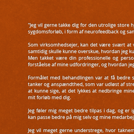
"Jeg vil gerne takke dig for den utrolige store h
sygdomsforløb, i form af neurofeedback og sam
Som virksomhedsejer, kan det være svært at 
samtidig skulle kunne overskue, hvordan jeg ku
Men takket være din professionelle og person
forståelse af mine udfordringer, og hvordan j
Formålet med behandlingen var at få bedre st
tanker og anspændthed, som var udløst af stre
at kunne sige, at det lykkes at nedbringe mi
mit forløb med dig.
Jeg føler mig meget bedre tilpas i dag, og er 
kan passe bedre på mig selv og mine medarbej
Jeg vil meget gerne understrege, hvor taknemm