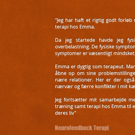
"Jeg har haft et rigtig godt for
terapi hos Emma.
Da jeg startede havde jeg fy
overbelastning. De fysiske sympto
symptomer er væsentligt mindsket, s
Emma er dygtig som terapeut. Man 
åbne op om sine problemstilling
nære relationer. Her er der også
nærvær og færre konflikter i mit k
Jeg fortsætter mit samarbejde m
træning samt terapi hos Emma til 
deres liv"
Neurofeedback Terapi