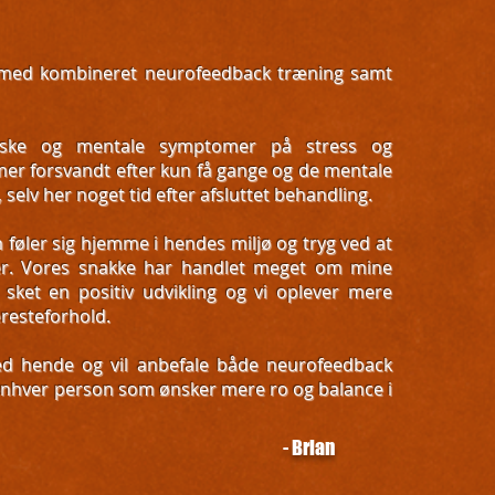
løb med kombineret neurofeedback træning samt
siske og mentale symptomer på stress og
mer forsvandt efter kun få gange og de mentale
elv her noget tid efter afsluttet behandling.
føler sig hjemme i hendes miljø og tryg ved at
er. Vores snakke har handlet meget om mine
 sket en positiv udvikling og vi oplever mere
æresteforhold.
ed hende og vil anbefale både neurofeedback
enhver person som ønsker mere ro og balance i
- Brian