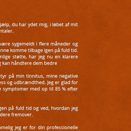
jælp, du har ydet mig, i løbet af mit
taler.
være sygemeldt i flere måneder og
nne komme tilbage igen på fuld tid.
lige støtte, har jeg nu en klarere
eg kan håndtere dem bedre
yr på min tinnitus, mine negative
ss og udbrændthed. Jeg er glad for
ne symptomer med op til 85 % efter
igen på fuld tid og ved, hvordan jeg
dere fremover.
elig jeg er for din professionelle