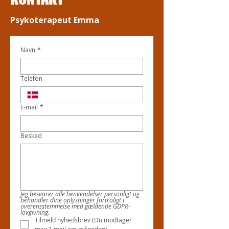
Psykoterapeut Emma
Navn
*
Telefon
E-mail
*
Besked
Jeg besvarer alle henvendelser personligt og 
behandler dine oplysninger fortroligt i 
overensstemmelse med gældende GDPR-
lovgivning.
Tilmeld nyhedsbrev (Du modtager 