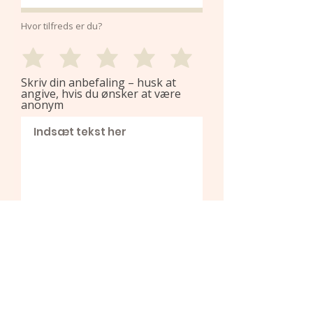
Hvor tilfreds er du?
Skriv din anbefaling – husk at
angive, hvis du ønsker at være
anonym
Jeg accepterer online
offentliggørelse af min
anbefaling
Jeg ønsker at lave en
videoudtalelse om mit
forløb og modtage en
ekstra session til 0 kr.!