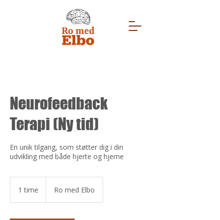
Neurofeedback
Terapi (Ny tid)
En unik tilgang, som støtter dig i din
udvikling med både hjerte og hjerne
1 time
1
Ro med Elbo
t
i
m