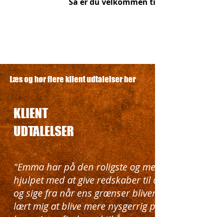
Så er du velkommen til at
Læs og hør flere klient udtalelser her
KLIENT
UDTALELSER
"Emma har på den roligste og mest fantastiske
hjulpet med at give redskaber til at styrke mit s
og sige fra når ens grænser bliver overtrådt. H
lært mig at blive mere nysgerrig på de ting der f