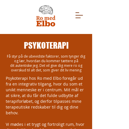
PSYKOTERAPI
Få styr på de ubevidste faktorer, som tynger dig
og lær, hvordan du kommer tættere på
dit autentiske jeg. Det vil give dig mere ro og
overskud til alt det, som giver dit liv mening
Psykoterapi hos Ro med Elbo foregår ud
fra en integrativ tilgang, hvor du som et
unikt menneske er i centrum. Mit mål er
at sikre, at du får det fulde udbytte af
terapiforløbet, og derfor tilpasses mine
terapeutiske redskaber til dig og dine
behov.
Vi mødes i et trygt og fortroligt rum, hvor