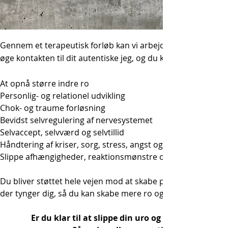
Gennem et terapeutisk forløb kan vi arbejde med en bred vi
øge kontakten til dit autentiske jeg, og du kan udvikle din
At opnå større indre ro
Personlig- og relationel udvikling
Chok- og traume forløsning
Bevidst selvregulering af nervesystemet
Selvaccept, selvværd og selvtillid
Håndtering af kriser, sorg, stress, angst og depression
Slippe afhængigheder, reaktionsmønstre og følelsesmæssi
Du bliver støttet hele vejen mod at skabe personlig udviklin
der tynger dig, så du kan skabe mere ro og overskud i dit liv
Er du klar til at slippe din uro og ubehag samt